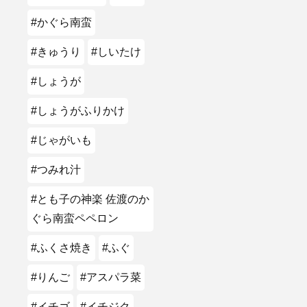
#かぐら南蛮
#きゅうり
#しいたけ
#しょうが
#しょうがふりかけ
#じゃがいも
#つみれ汁
#とも子の神楽 佐渡のか
ぐら南蛮ペペロン
#ふくさ焼き
#ふぐ
#りんご
#アスパラ菜
#イチゴ
#イチジク