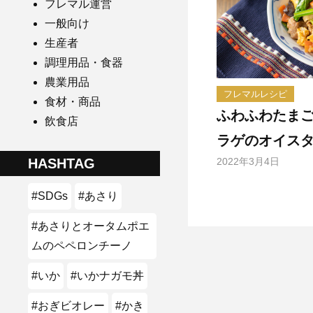
フレマル運営
一般向け
生産者
調理用品・食器
農業用品
フレマルレシピ
食材・商品
ふわふわたまご
飲食店
ラゲのオイス
2022年3月4日
HASHTAG
#SDGs
#あさり
#あさりとオータムポエ
ムのペペロンチーノ
#いか
#いかナガモ丼
#おぎビオレー
#かき