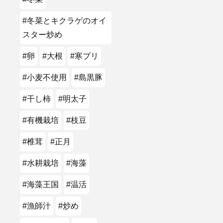
#冬菜とキクラゲのオイ
スター炒め
#卵
#大根
#寒ブリ
#小麦不使用
#島黒豚
#干し柿
#明太子
#有機栽培
#枝豆
#椎茸
#正月
#水耕栽培
#海藻
#海藻王国
#温活
#漁師汁
#炒め